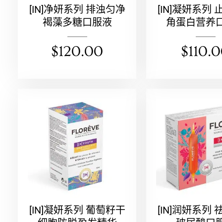
[IN]净妍系列 排浊匀净
[IN]凝妍系列
褐藻多糖口服液
角蛋白营养
$
120.00
$
110.
[IN]凝妍系列 葡萄籽干
[IN]润妍系列