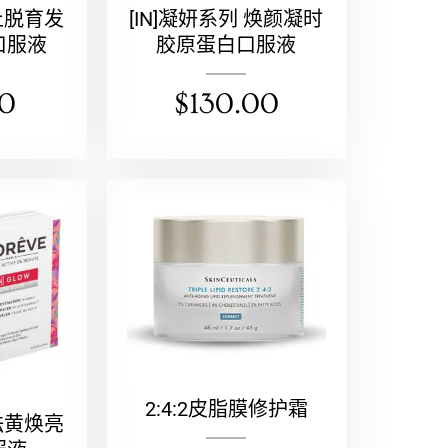
 止脱育发
[IN]凝妍系列 焕颜凝时
口服液
胶原蛋白口服液
00
$
130.00
2:4:2皮脂膜修护霜
 祛黄焕亮