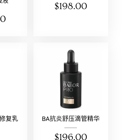
服液
$
198.00
00
效修复乳
BA抗炎舒压滴管精华
$
196.00