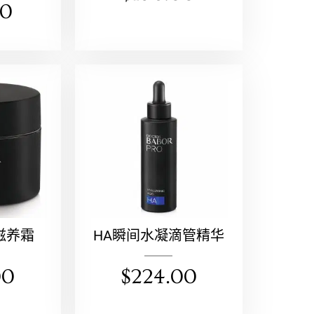
00
滋养霜
HA瞬间水凝滴管精华
00
$
224.00