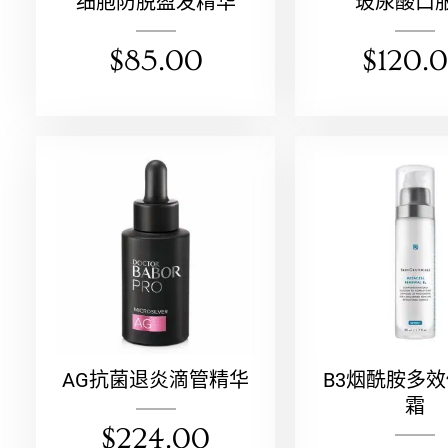
细胞防脱盈发精华
玻尿酸口
$
85.00
$
120.
AG抗菌退炎滴管精华
B3烟酰胺多
霜
$
224.00