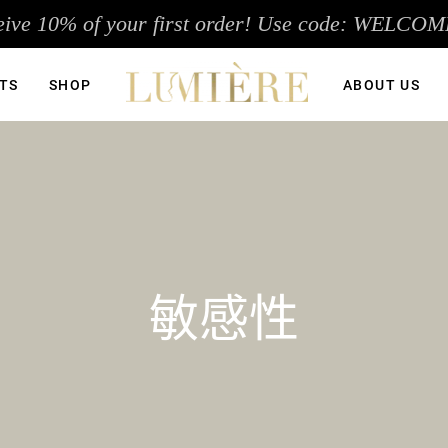
eive 10% of your first order! Use code: WELCOM
TS
SHOP
ABOUT US
敏感性