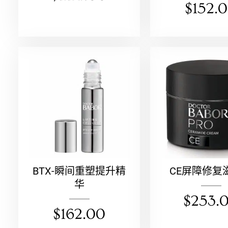
$
152.
BTX-瞬间重塑提升精
CE屏障修复
华
$
253.
$
162.00