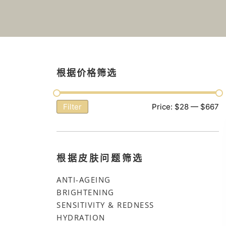
根据价格筛选
Price:
$28
—
$667
Filter
根据皮肤问题筛选
ANTI-AGEING
BRIGHTENING
SENSITIVITY & REDNESS
HYDRATION