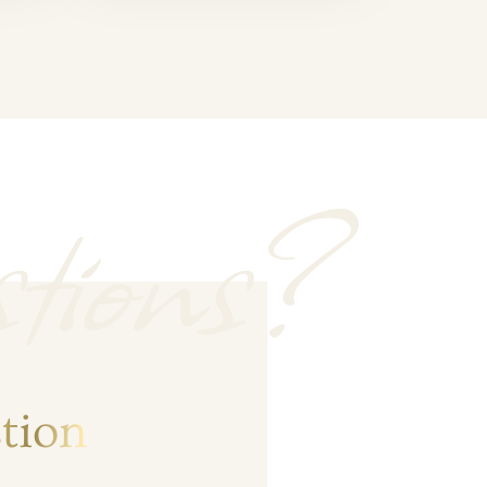
tions?
tion