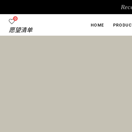
跳
Rec
至
内
0
容
HOME
PRODUC
愿望清单