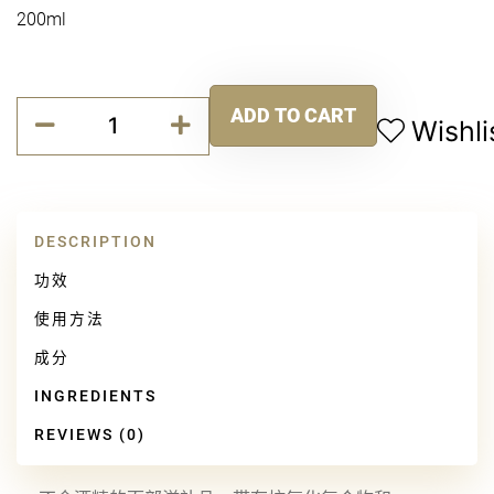
200ml
玫
ADD TO CART
瑰
Wishli
Alternative:
舒
缓
凝
肤
DESCRIPTION
露
quantity
功效
使用方法
成分
INGREDIENTS
REVIEWS (0)