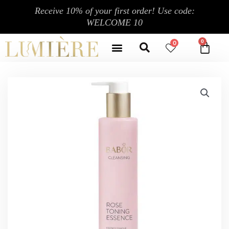
跳
Receive 10% of your first order! Use code:
至
WELCOME 10
内
Search
容
Menu
0
CA
CONTACT US
MY ACCOUNT