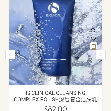
IS CLINICAL CLEANSING
COMPLEX POLISH深层复合洁肤乳
$
82.00