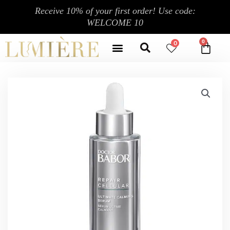
跳
Receive 10% of your first order! Use code:
至
WELCOME 10
内
Search
容
Menu
0
CA
CONTACT US
MY ACCOUNT