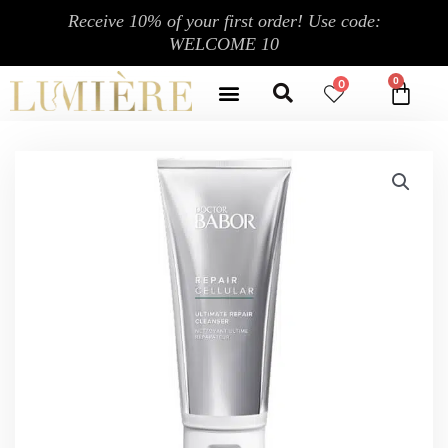
跳
Receive 10% of your first order! Use code:
至
WELCOME 10
内
Search
容
Menu
0
CA
CONTACT US
MY ACCOUNT