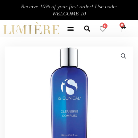
跳
Receive 10% of your first order! Use code:
至
WELCOME 10
内
Search
容
Menu
0
CA
CONTACT US
MY ACCOUNT