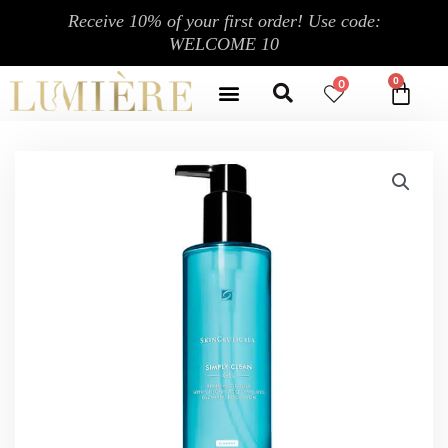
跳
Receive 10% of your first order! Use code:
至
WELCOME 10
内
Search
容
Menu
0
CA
CONTACT US
MY ACCOUNT