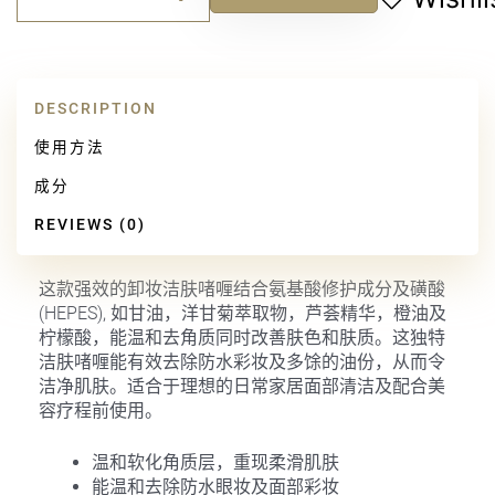
Alternative:
洁
面
啫
喱
DESCRIPTION
quantity
使用方法
成分
REVIEWS (0)
这款强效的卸妆洁肤啫喱结合氨基酸修护成分及磺酸
(HEPES), 如甘油，洋甘菊萃取物，芦荟精华，橙油及
柠檬酸，能温和去角质同时改善肤色和肤质。这独特
洁肤啫喱能有效去除防水彩妆及多馀的油份，从而令
洁净肌肤。适合于理想的日常家居面部清洁及配合美
容疗程前使用。
温和软化角质层，重现柔滑肌肤
能温和去除防水眼妆及面部彩妆