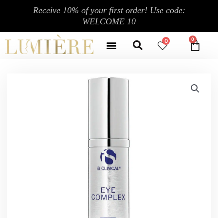
跳
Receive 10% of your first order! Use code:
至
WELCOME 10
内
Search
容
Menu
0
CA
CONTACT US
MY ACCOUNT