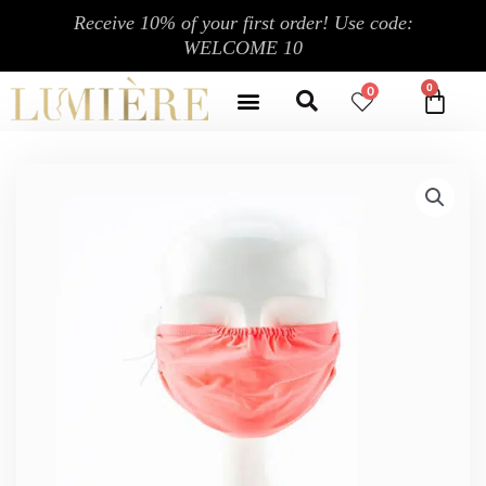
跳
Receive 10% of your first order! Use code:
至
WELCOME 10
内
Search
容
Menu
0
CA
CONTACT US
MY ACCOUNT