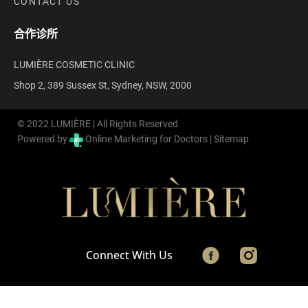
CONTACT US
合作诊所
LUMIÈRE COSMETIC CLINIC
Shop 2, 389 Sussex St, Sydney, NSW, 2000
© 2022 LUMIÈRE | All Rights Reserved
Powered by
Online Marketing for Doctors |
Sitemap
Connect With Us