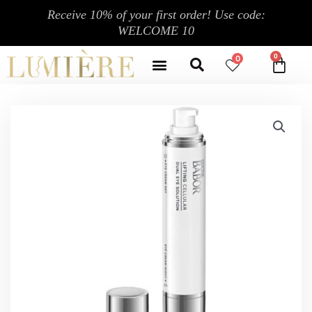
跳
Receive 10% of your first order! Use code:
至
WELCOME 10
内
Search
容
Menu
0
CA
CONTACT US
MY ACCOUNT