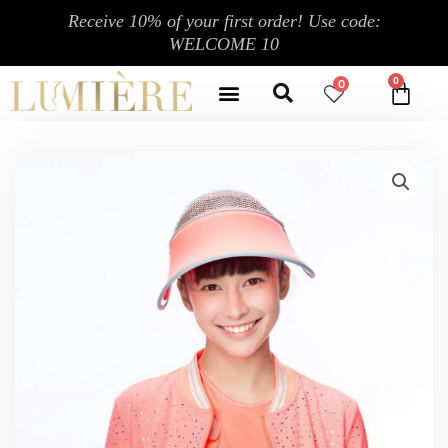
跳
Receive 10% of your first order! Use code:
至
WELCOME 10
内
Search
容
Menu
0
CA
CONTACT US
MY ACCOUNT