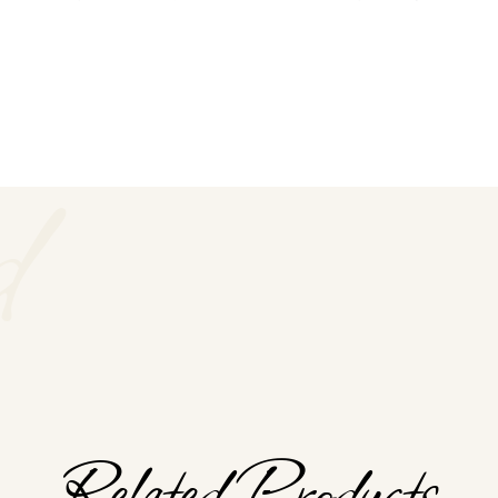
d
Related Products