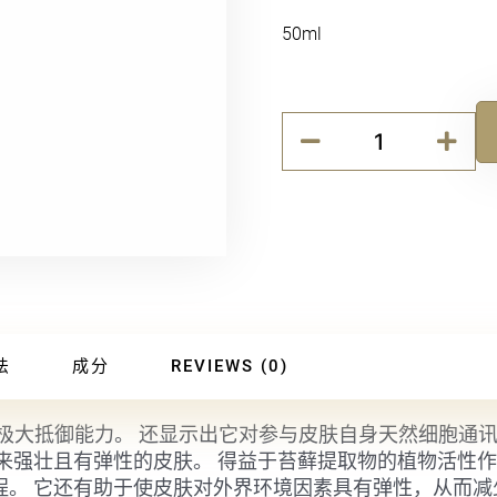
50ml
PM
细
Alternative:
胞
活
力
水
润
霜
quantity
法
成分
REVIEWS (0)
影响的极大抵御能力。 还显示出它对参与皮肤自身天然细胞
壮且有弹性的皮肤。 得益于苔藓提取物的植物活性作用，DOC
程。 它还有助于使皮肤对外界环境因素具有弹性，从而减