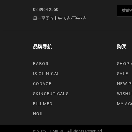
02 8964 2550
周一至周五上午10点-下午7点
品牌导航
购买
BABOR
SHOP 
IS CLINICAL
SALE
CODAGE
NEW P
SKINCEUTICALS
WISHL
FILLMED
MY AC
HOII
© 2022 LUMIÈRE | All Rights Reserved