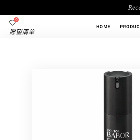
跳
Rec
至
内
0
容
HOME
PRODUC
愿望清单