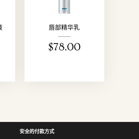
液
唇部精华乳
$
78.00
安全的付款方式